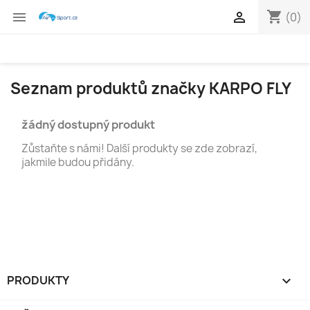
shopping_cart


(0)
Seznam produktů značky KARPO FLY
žádný dostupný produkt
Zůstaňte s námi! Další produkty se zde zobrazí,
jakmile budou přidány.
PRODUKTY
