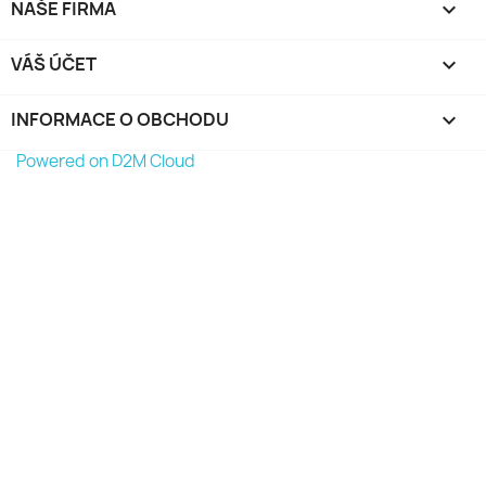
NAŠE FIRMA

VÁŠ ÚČET

INFORMACE O OBCHODU
keyboard_arrow_down
Powered on D2M Cloud