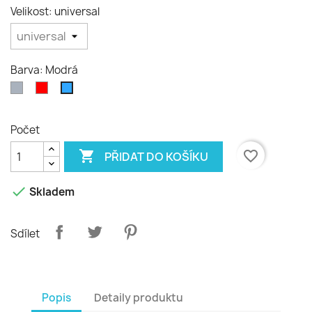
Velikost: universal
Barva: Modrá
Šedá
Červená
Modrá
Počet

favorite_border
PŘIDAT DO KOŠÍKU

Skladem
Sdílet
Popis
Detaily produktu