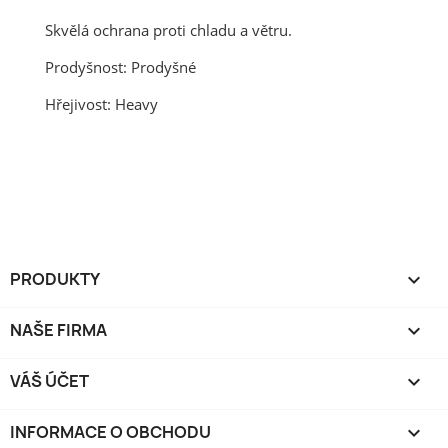
Skvělá ochrana proti chladu a větru.
Prodyšnost: Prodyšné
Hřejivost: Heavy
PRODUKTY

NAŠE FIRMA

VÁŠ ÚČET

INFORMACE O OBCHODU
keyboard_arrow_down