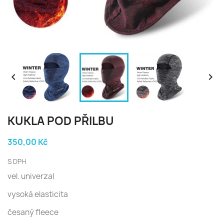


KUKLA POD PŘILBU
350,00 Kč
S DPH
vel. univerzal
vysoká elasticita
česaný fleece